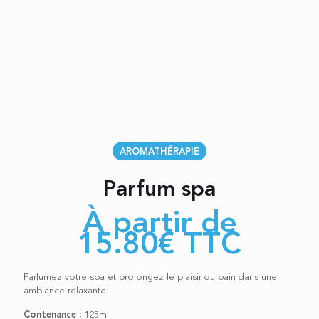
AROMATHÉRAPIE
Parfum spa
À partir de
15.80
€
TTC
Parfumez votre spa et prolongez le plaisir du bain dans une
ambiance relaxante.
Contenance :
125ml