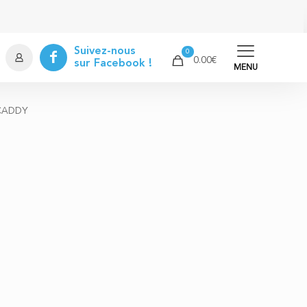
Suivez-nous
0
0.00€
sur Facebook !
MENU
 CADDY