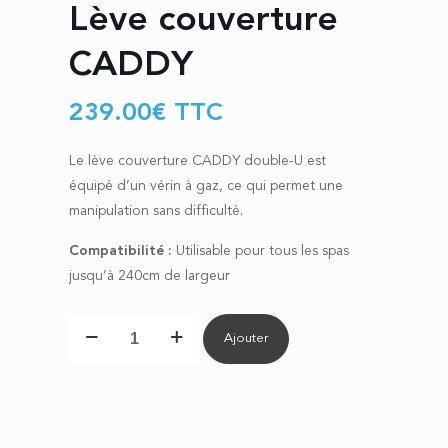
Lève couverture
CADDY
239.00
€
TTC
Le lève couverture CADDY double-U est
équipé d’un vérin à gaz, ce qui permet une
manipulation sans difficulté.
Compatibilité :
Utilisable pour tous les spas
jusqu’à 240cm de largeur
quantité
Ajouter
de
Lève
couverture
CADDY